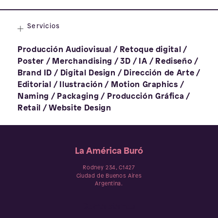
Servicios
Producción Audiovisual
/
Retoque digital
/
Poster
/
Merchandising
/
3D
/
IA
/
Rediseño
/
Brand ID
/
Digital Design
/
Dirección de Arte
/
Editorial
/
Ilustración
/
Motion Graphics
/
Naming
/
Packaging
/
Producción Gráfica
/
Retail
/
Website Design
La América Buró
Rodney 234, C1427
Ciudad de Buenos Aires
Argentina.
Contactanos